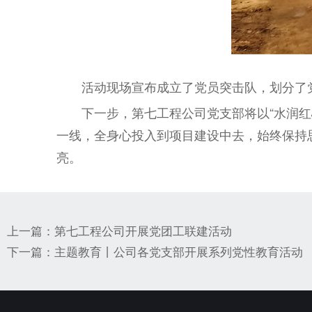
活动现场宣布成立了党员突击队，划分了党
下一步，第七工程公司党支部将以“水润红心
一线，全身心投入到项目建设中去，始终保持
亮。
上一篇：
第七工程公司开展党团工联建活动
下一篇：
主题教育丨公司各党支部开展系列党性教育活动