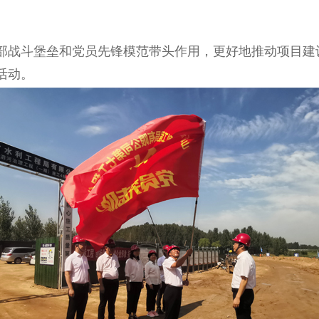
斗堡垒和党员先锋模范带头作用，更好地推动项目建设
活动。