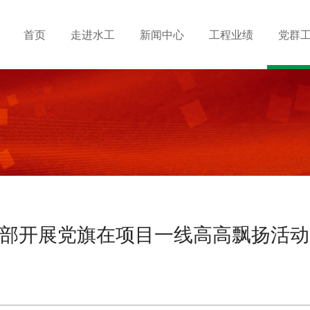
首页
走进水工
新闻中心
工程业绩
党群
部开展党旗在项目一线高高飘扬活动