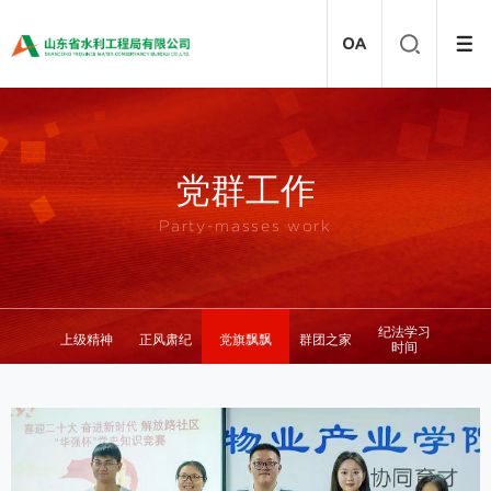
党群工作
Party-masses work
纪法学习
上级精神
正风肃纪
党旗飘飘
群团之家
时间