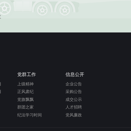
收
党群工作
信息公开
目
上级精神
企业公告
目
正风肃纪
采购公告
党旗飘飘
成交公示
群团之家
人才招聘
纪法学习时间
党风廉政