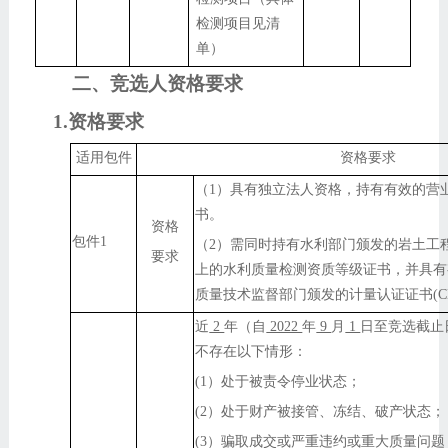
检测项目见清
单）
二、竞选人资格要求
1.资格要求
适用包件
资格要求
（1）具有独立法人资格，持有有效的营
书。
资格
包件1
（2）需同时持有水利部门颁发的
岩土工
要求
上的水利质量检测资质等级证书，并具有
质量技术监督部门颁发的计量认证证书(C
近
2
年（自
2022
年
9
月
1
日至竞选截止
不存在以下情形：
(1）处于被责令停业状态；
(2）处于财产被接管、冻结、破产状态；
(3）骗取成交或严重违约或重大质量问题