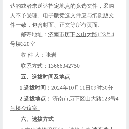
达的或者未送达指定地点的竞选文件，采购
人不予受理。电子版竞选文件应与纸质版文
件一致，包含封面、正文等所有页面。
邮寄地址：
济南市历下区山大路
1
23号
4
号楼
3
20室
收
件
人：
张岩
联系方式：
13666342750
五、选拔时间及地点
1.选拔时间：
2024
年
10
月
11
日
09
时
30
分
2.选拔地点：
济南市历下区山大路
1
23号
4
号楼
会议室
六、选拔方式