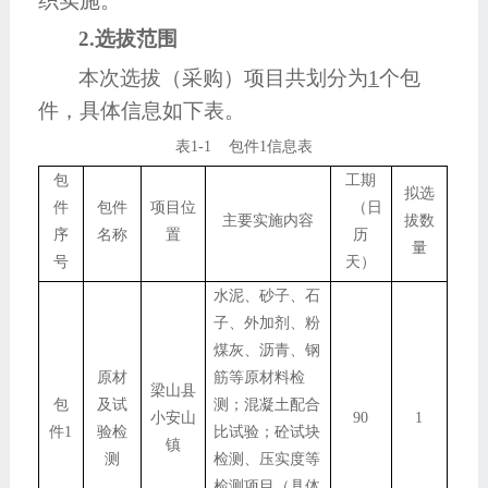
织实施。
2.选拔范围
本次选拔（采购）项目共划分为
1
个包
件，具体信息如下表。
表
1-
1
包件
1信息表
包
工期
拟选
件
包件
项目位
（日
主要实施内容
拔数
序
名称
置
历
量
号
天）
水泥、砂子、石
子、外加剂、粉
煤灰、沥青、钢
原材
筋等原材料检
梁山县
包
及试
测；混凝土配合
小安山
90
1
件1
验检
比试验；砼试块
镇
测
检测、压实度等
检测项目（具体